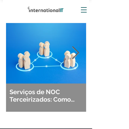
Serviços de NOC
Observabili
Terceirizados: Como
Detecção, Di
Escolher o Parceiro Ideal?
Segurança d