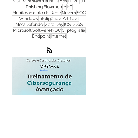
Redes
Firewall
WhatsUp Gold
Check Point
Cibersegurança
Cloud
Zero Trust
OPSWAT
NGFW
Infraestrutura
Dados
LGPD
OT
Phishing
Flowmon
IA
IoT
Monitoramento de Rede
Nuvem
SOC
Windows
Inteligência Artificial
MetaDefender
Zero Day
ICS
DDoS
Microsoft
Software
NOC
Criptografia
Endpoint
Internet