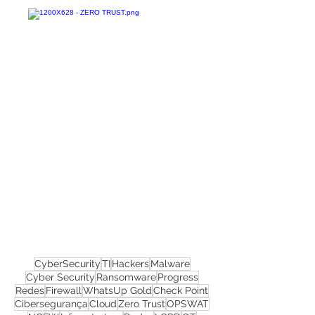
Confira todos os
materiais gratuitos
Nos acompanhe nas
redes sociais!
CyberSecurity
TI
Hackers
Malware
Cyber Security
Ransomware
Progress