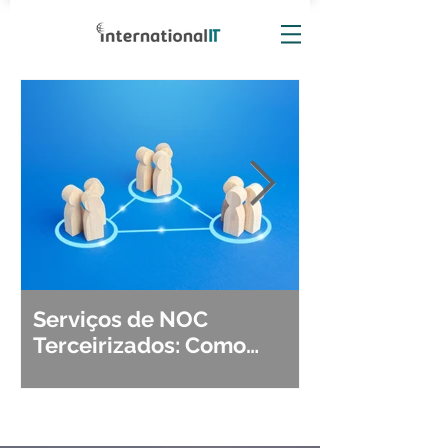
Serviços de NOC
Observabili
Terceirizados: Como
Detecção, Di
Escolher o Parceiro Ideal?
Segurança d