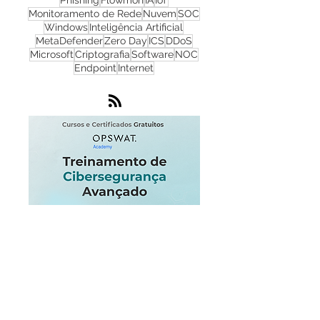
Cibersegurança
Cloud
Zero Trust
OPSWAT
NGFW
Infraestrutura
Dados
LGPD
OT
Phishing
Flowmon
IA
IoT
Monitoramento de Rede
Nuvem
SOC
Windows
Inteligência Artificial
MetaDefender
Zero Day
ICS
DDoS
Microsoft
Criptografia
Software
NOC
Endpoint
Internet