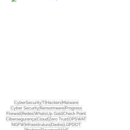
Confira todos os
materiais gratuitos
Nos acompanhe nas
redes sociais!
CyberSecurity
TI
Hackers
Malware
Cyber Security
Ransomware
Progress
Firewall
Redes
WhatsUp Gold
Check Point