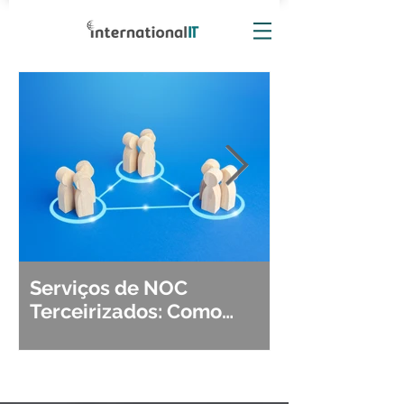
Serviços de NOC
Observabili
Terceirizados: Como
Detecção, Di
Escolher o Parceiro Ideal?
Segurança d