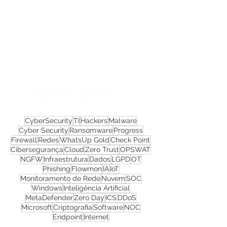
Confira todos os
materiais gratuitos
Nos acompanhe nas
redes sociais!
CyberSecurity
TI
Hackers
Malware
Cyber Security
Ransomware
Progress
Firewall
Redes
WhatsUp Gold
Check Point
Cibersegurança
Cloud
Zero Trust
OPSWAT
NGFW
Infraestrutura
Dados
LGPD
OT
Phishing
Flowmon
IA
IoT
Monitoramento de Rede
Nuvem
SOC
Windows
Inteligência Artificial
MetaDefender
Zero Day
ICS
DDoS