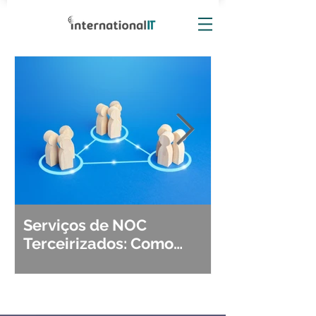
Serviços de NOC
Observabili
Terceirizados: Como
Detecção, Di
Escolher o Parceiro Ideal?
Segurança d