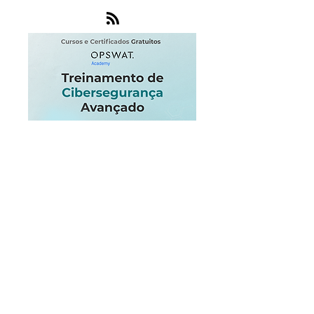
Microsoft
Criptografia
Software
NOC
Endpoint
Internet