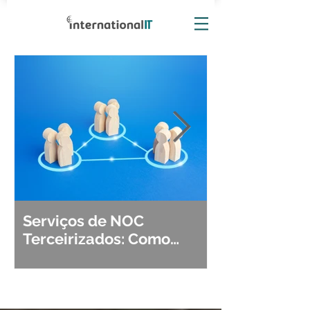
Serviços de NOC
Observabili
Terceirizados: Como
Detecção, Di
Escolher o Parceiro Ideal?
Segurança d