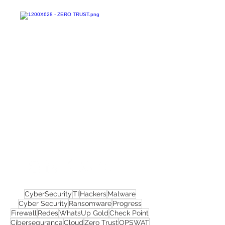
Confira todos os
materiais gratuitos
Nos acompanhe nas
redes sociais!
CyberSecurity
TI
Hackers
Malware
Cyber Security
Ransomware
Progress