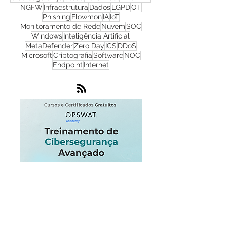
Firewall
Redes
WhatsUp Gold
Check Point
Cibersegurança
Cloud
Zero Trust
OPSWAT
NGFW
Infraestrutura
Dados
LGPD
OT
Phishing
Flowmon
IA
IoT
Monitoramento de Rede
Nuvem
SOC
Windows
Inteligência Artificial
MetaDefender
Zero Day
ICS
DDoS
Microsoft
Criptografia
Software
NOC
Endpoint
Internet