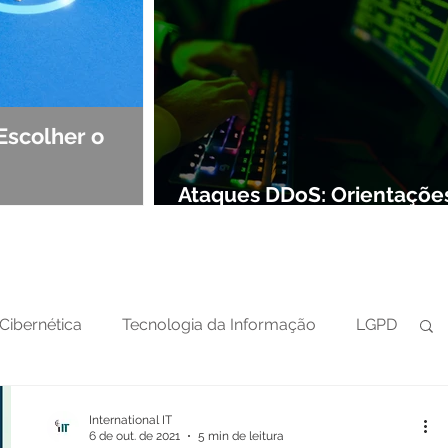
Escolher o
Observabilidade e NOC: Det
Segurança de Redes
Ataques DDoS: Orientaçõe
preparar sua defesa cibern
Cibernética
Tecnologia da Informação
LGPD
International IT
6 de out. de 2021
5 min de leitura