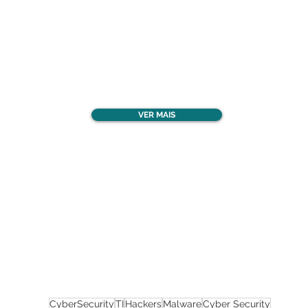
Confira todos os
materiais gratuitos
VER MAIS
Nos acompanhe nas
redes sociais!
CyberSecurity
TI
Hackers
Malware
Cyber Security