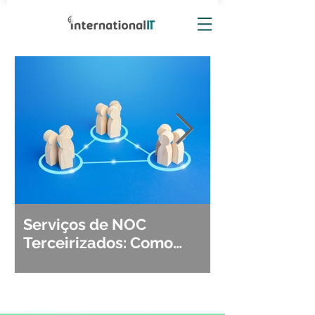
Serviços de NOC
Observabili
Terceirizados: Como
Detecção, Di
Escolher o Parceiro Ideal?
Segurança d