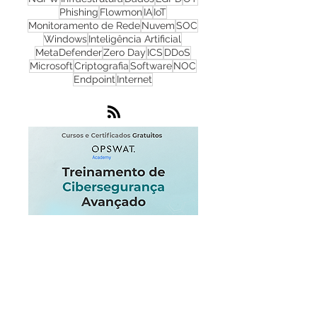
Firewall
Redes
WhatsUp Gold
Check Point
Cibersegurança
Cloud
Zero Trust
OPSWAT
NGFW
Infraestrutura
Dados
LGPD
OT
Phishing
Flowmon
IA
IoT
Monitoramento de Rede
Nuvem
SOC
Windows
Inteligência Artificial
MetaDefender
Zero Day
ICS
DDoS
Microsoft
Criptografia
Software
NOC
Endpoint
Internet