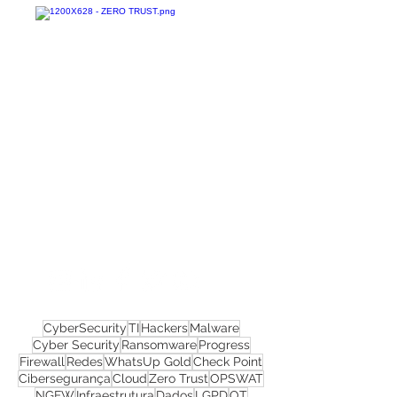
Confira todos os
materiais gratuitos
Nos acompanhe nas
redes sociais!
CyberSecurity
TI
Hackers
Malware
Cyber Security
Ransomware
Progress