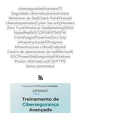
ciberseguridad
malware
TI
Seguridad cibernetica
ransomware
Monitoreo de Red
Check Point
Firewall
ciberataque
redes
Cyber Security
Hackers
Zero Trust
WhatsUp Gold
phishing
DDoS
Nube
Red
NOC
OPSWAT
NGFW
Cortafuegos
Flowmon
Zero Day
infraestructura
IoT
Progress
Infraestructura critica
Endpoint
Centro de operaciones de red
Microsoft
SOC
PowerShell
seguridad
Windows
Piratas informaticos
ICS
HTTPS
datos personales