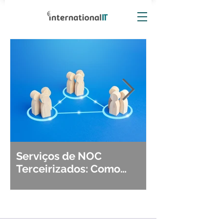
Serviços de NOC
Observabili
Terceirizados: Como
Detecção, Di
Escolher o Parceiro Ideal?
Segurança d