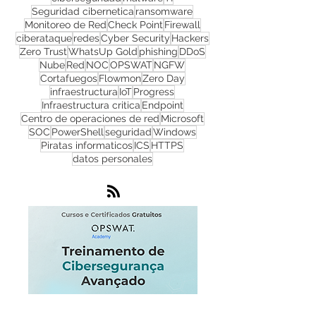
ciberseguridad
malware
TI
Seguridad cibernetica
ransomware
Monitoreo de Red
Check Point
Firewall
ciberataque
redes
Cyber Security
Hackers
Zero Trust
WhatsUp Gold
phishing
DDoS
Nube
Red
NOC
OPSWAT
NGFW
Cortafuegos
Flowmon
Zero Day
infraestructura
IoT
Progress
Infraestructura critica
Endpoint
Centro de operaciones de red
Microsoft
SOC
PowerShell
seguridad
Windows
Piratas informaticos
ICS
HTTPS
datos personales